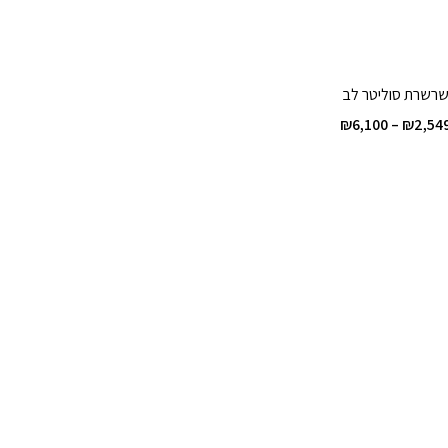
רשרת סוליטר לב
טווח
₪
6,100
–
₪
2,54
מחירים:
עד