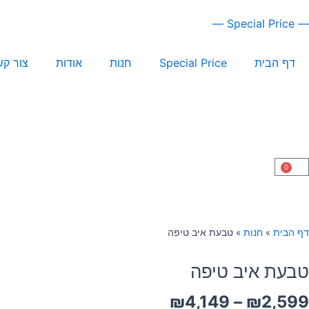
ילוג
— Special Price —
תוכן
דף הבית
Special Price
חנות
אודות
צור קש
0
עגלת
קניות
דף הבית
»
חנות
»
טבעת איב טיפה
טבעת איב טיפה
טווח
₪
4,149
–
₪
2,599