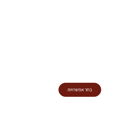
ע
למוצר
בחר אפשרויות
זה
יש
מספר
סוגים.
ניתן