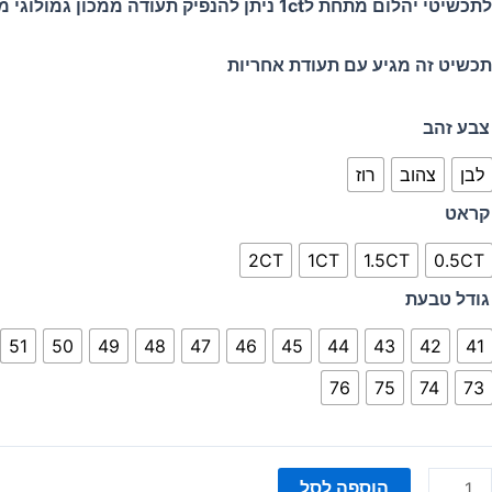
לתכשיטי יהלום מתחת ל1ct ניתן להנפיק תעודה ממכון גמולוגי מקומי (CGL) בעלות נוספת.
תכשיט זה מגיע עם תעודת אחריות
מות
צבע זהב
ל
לבן
צהוב
רוז
בעת
יב
קראט
יפה
2CT
1CT
1.5CT
0.5CT
גודל טבעת
51
50
49
48
47
46
45
44
43
42
41
76
75
74
73
הוספה לסל