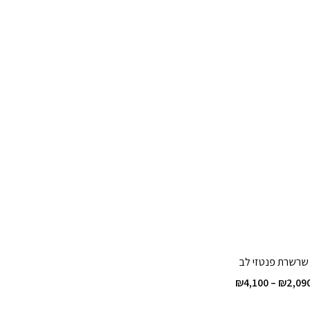
שרשרת פנטזי לב
טווח
₪
4,100
–
₪
2,09
מחירים: