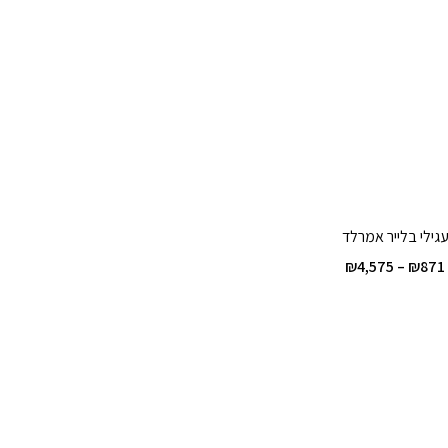
גילי בלייר אמרלד
טווח
₪
4,575
–
₪
871
מחירים:
עד