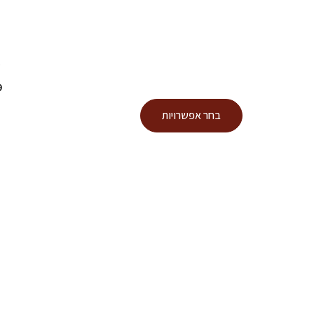
ש
9
למוצר
בחר אפשרויות
זה
יש
מספר
סוגים.
ניתן
לבחור
את
האפשרויות
בעמוד
המוצר