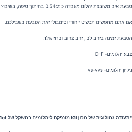
מחירים:
טבעת איב משובצת יהלום מעבדה כ 0.54ct בחיתוך טיפה, בשיבוץ כוס המעניק לו מראה ייחודי ואלגנטי.
עד
אם אתם מחפשים תכשיט ייחודי וסימבולי זאת הטבעת בשבילכם.
הטבעת זמינה בזהב לבן, זהב צהוב וברוז גולד.
צבע יהלומים- D-F
ניקיון יהלומים- vs-vvs
*תעודה גמולוגית של מכון IGI מונפקת ליהלומים במשקל של 1ct ומעלה