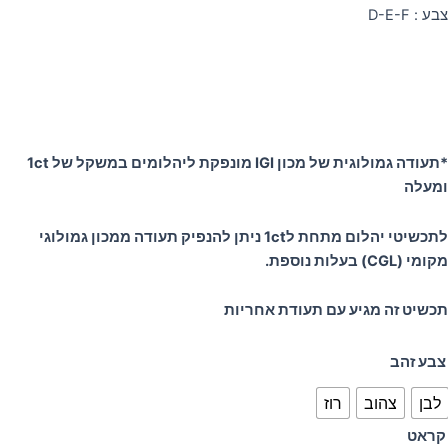
צבע : D-E-F
*תעודה גמולוגית של מכון IGI מונפקת ליהלומים במשקל של 1ct
ומעלה
לתכשיטי יהלום מתחת ל1ct ניתן להנפיק תעודה ממכון גמולוגי
מקומי (CGL) בעלות נוספת.
תכשיט זה מגיע עם תעודת אחריות
מות
צבע זהב
ל
לבן
צהוב
רוז
בעת
יפה
קראט