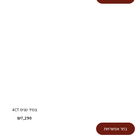
זה
יש
מספר
סוגים.
ניתן
לבחור
את
האפשרויות
בעמוד
המוצר
צמיד טניס 4CT
₪
7,290
למוצר
בחר אפשרויות
זה