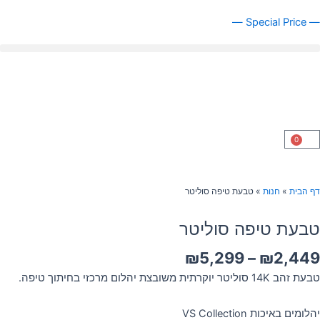
ילוג
— Special Price —
תוכן
0
עגלת
קניות
דף הבית
»
חנות
»
טבעת טיפה סוליטר
טבעת טיפה סוליטר
טווח
₪
5,299
–
₪
2,449
מחירים:
טבעת זהב 14K סוליטר יוקרתית משובצת יהלום מרכזי בחיתוך טיפה.
עד
יהלומים באיכות VS Collection