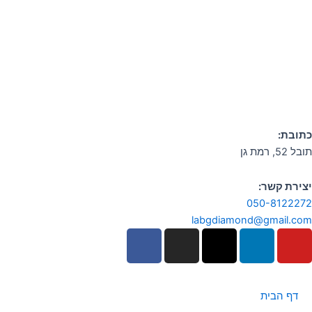
כתובת:
תובל 52, רמת גן
יצירת קשר:
050-8122272
labgdiamond@gmail.com
F
I
X
L
Y
a
n
-
i
o
c
s
t
n
u
e
t
w
k
t
דף הבית
b
a
i
e
u