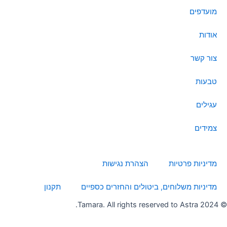
o
g
t
d
b
מועדפים
o
r
t
i
e
k
a
e
n
אודות
m
r
צור קשר
טבעות
עגילים
צמידים
מדיניות פרטיות
הצהרת נגישות
מדיניות משלוחים, ביטולים והחזרים כספיים
תקנון
© 2024 Tamara. All rights reserved to Astra.