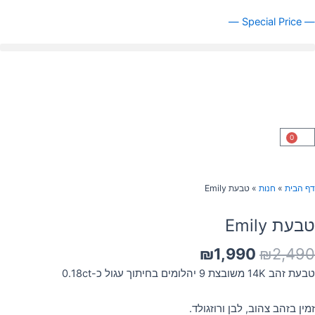
ילוג
— Special Price —
תוכן
0
עגלת
קניות
דף הבית
»
חנות
»
טבעת Emily
טבעת Emily
המחיר
המחיר
₪
1,990
₪
2,490
המקורי
הנוכחי
טבעת זהב 14K משובצת 9 יהלומים בחיתוך עגול כ-0.18ct
היה:
הוא:
₪1,990.
₪2,490.
זמין בזהב צהוב, לבן ורוזגולד.