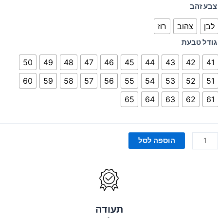
מות
צבע זהב
ל
לבן
צהוב
רוז
בעת
Emil
גודל טבעת
50
49
48
47
46
45
44
43
42
41
60
59
58
57
56
55
54
53
52
51
65
64
63
62
61
הוספה לסל
תעודה