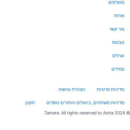
o
g
t
d
b
מועדפים
o
r
t
i
e
k
a
e
n
אודות
m
r
צור קשר
טבעות
עגילים
צמידים
מדיניות פרטיות
הצהרת נגישות
מדיניות משלוחים, ביטולים והחזרים כספיים
תקנון
© 2024 Tamara. All rights reserved to Astra.