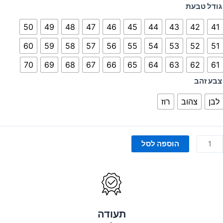
מות
גודל טבעת
ל
50
49
48
47
46
45
44
43
42
41
בעת
Wav
60
59
58
57
56
55
54
53
52
51
Limite
70
69
68
67
66
65
64
63
62
61
Editio
צבע זהב
לבן
צהוב
רוז
הוספה לסל
תעודה