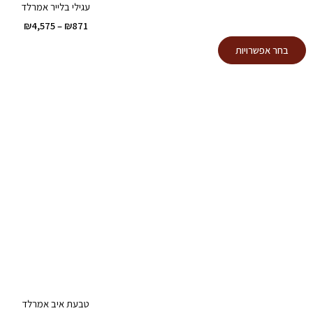
עגילי בלייר אמרלד
טווח
₪
4,575
–
₪
871
מחירים
למוצר
בחר אפשרויות
זה
עד
יש
מספר
סוגים.
ניתן
לבחור
את
האפשרויות
בעמוד
המוצר
טבעת איב אמרלד