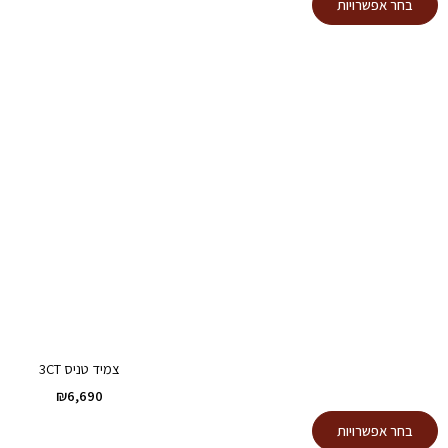
בחר אפשרויות
זה
עד
יש
מספר
סוגים.
ניתן
לבחור
את
האפשרויות
בעמוד
המוצר
צמיד טניס 3CT
₪
6,690
למוצר
בחר אפשרויות
זה