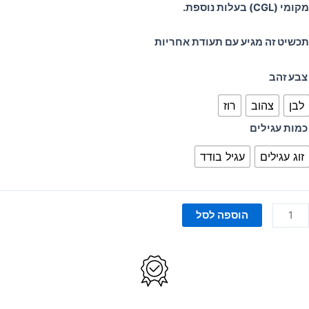
מקומי (CGL) בעלות נוספת.
תכשיט זה מגיע עם תעודת אחריות
מות
צבע זהב
ל
לבן
צהוב
רוז
גילי
ישוק
כמות עגילים
שובצים
זוג עגילים
עגיל בודד
Classi
הוספה לסל