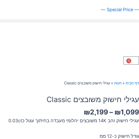
ילוג
— Special Price —
תוכן
0
עגלת
קניות
דף הבית
»
חנות
»
עגילי חישוק משובצים Classic
עגילי חישוק משובצים Classic
טווח
₪
2,199
–
₪
1,099
מחירים:
עגילי חישוק זהב 14K משובצים יהלומי מעבדה בחיתוך עגול כ0.03ct
עד
גודל חישוק כ-12 ממ