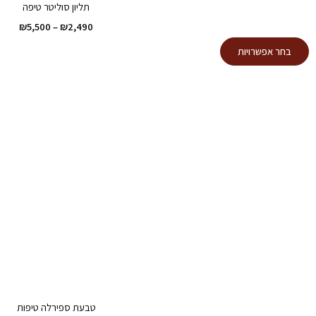
תליון סוליטר טיפה
טווח
₪
5,500
–
₪
2,490
מחירי
למוצר
בחר אפשרויות
זה
עד
יש
מספר
סוגים.
ניתן
לבחור
את
האפשרויות
בעמוד
המוצר
טבעת ספירלה טיפות