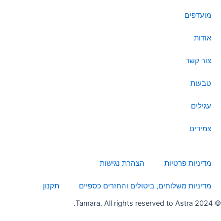
o
g
t
d
b
מועדפים
o
r
t
i
e
k
a
e
n
אודות
m
r
צור קשר
טבעות
עגילים
צמידים
מדיניות פרטיות
הצהרת נגישות
מדיניות משלוחים, ביטולים והחזרים כספיים
תקנון
© 2024 Tamara. All rights reserved to Astra.