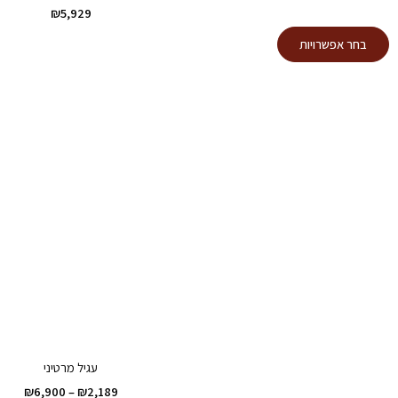
₪
5,929
למוצר
בחר אפשרויות
זה
יש
מספר
סוגים.
ניתן
לבחור
את
האפשרויות
בעמוד
המוצר
עגיל מרטיני
טווח
₪
6,900
–
₪
2,189