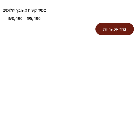
צמיד קשיח משובץ יהלומים
טווח
₪
8,490
–
₪
5,490
מחירי
למוצר
בחר אפשרויות
זה
עד
יש
מספר
סוגים.
ניתן
לבחור
את
האפשרויות
בעמוד
המוצר