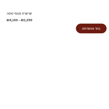
שרשרת פנטזי טיפה
טווח
₪
4,100
–
₪
2,090
מחירי
למוצר
בחר אפשרויות
זה
עד
יש
מספר
סוגים.
ניתן
לבחור
את
האפשרויות
בעמוד
המוצר