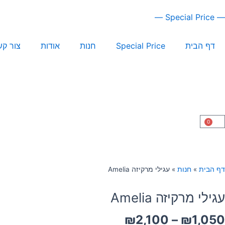
ילוג
— Special Price —
תוכן
דף הבית
Special Price
חנות
אודות
צור קש
0
עגלת
קניות
דף הבית
»
חנות
»
עגילי מרקיזה Amelia
עגילי מרקיזה Amelia
טווח
₪
2,100
–
₪
1,050