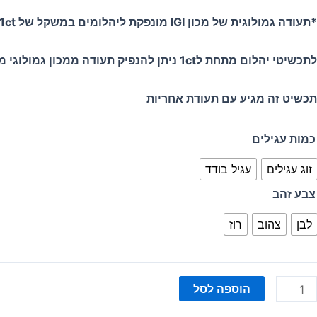
*תעודה גמולוגית של מכון IGI מונפקת ליהלומים במשקל של 1ct ומעלה
לתכשיטי יהלום מתחת ל1ct ניתן להנפיק תעודה ממכון גמולוגי מקומי (CGL) בעלות נוספת.
תכשיט זה מגיע עם תעודת אחריות
מות
כמות עגילים
ל
זוג עגילים
עגיל בודד
גילי
רקיזה
צבע זהב
Ameli
לבן
צהוב
רוז
הוספה לסל