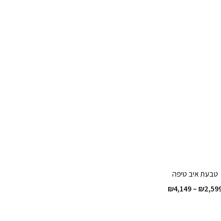
טבעת איב טיפה
טווח
₪
4,149
–
₪
2,59
מחירים: