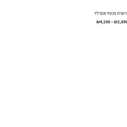
שרת פנטזי אמרלד
טווח
₪
4,100
–
₪
2,69
מחירים:
עד