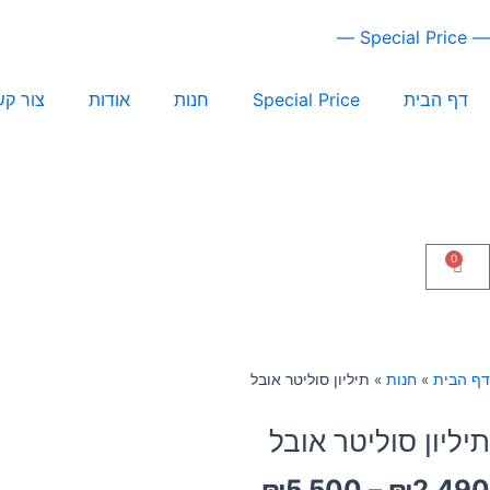
ילוג
— Special Price —
תוכן
דף הבית
Special Price
חנות
אודות
צור קש
0
עגלת
קניות
דף הבית
»
חנות
»
תיליון סוליטר אובל
תיליון סוליטר אובל
טווח
₪
5,500
–
₪
2,490