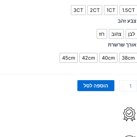
ל
3CT
2CT
1CT
1.5CT
יליון
וליטר
צבע זהב
ובל
לבן
צהוב
רוז
אורך שרשרת
45cm
42cm
40cm
38cm
הוספה לסל