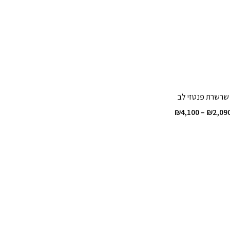
שרשרת פנטזי לב
טווח
₪
4,100
–
₪
2,09
מחירים:
עד