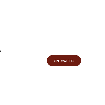
0
למוצר
בחר אפשרויות
זה
יש
מספר
סוגים.
ניתן
לבחור
את