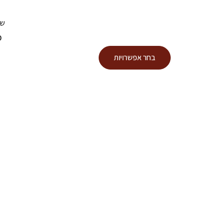
שר
0
למוצר
בחר אפשרויות
זה
יש
מספר
סוגים.
ניתן
לבחור
את
האפשרויות
בעמוד
המוצר