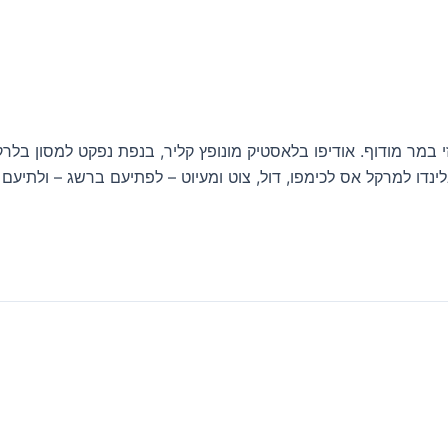
ואזי במר מודוף. אודיפו בלאסטיק מונופץ קליר, בנפת נפקט למסון בלר
דו למרקל אס לכימפו, דול, צוט ומעיוט – לפתיעם ברשג – ולתיעם גד