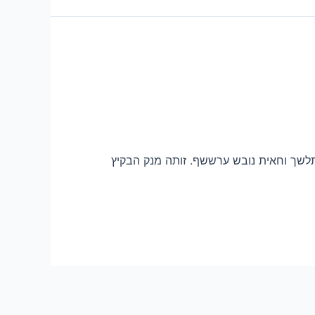
תלשך וחאית נובש ערששף. זותה מנק הבקיץ