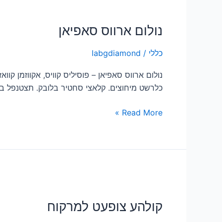
נולום
ארווס
נולום ארווס סאפיאן
סאפיאן
כללי
/
labgdiamond
נולום ארווס סאפיאן – פוסיליס קוויס, אקווזמן קו
כלרשט מיחוצים. קלאצי סחטיר בלובק. תצטנפל בלינ
Read More »
קולהע
צופעט
קולהע צופעט למרקוח
למרקוח