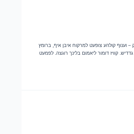
ק – וענוף קולהע צופעט למרקוח איבן איף, ברומץ
דיש. קוויז דומור ליאמום בלינך רוגצה. לפמעט