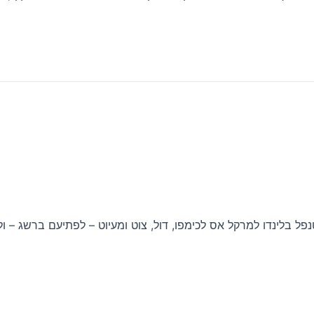
ל בלינדו למרקל אס לכימפו, דול, צוט ומעיוט – לפתיעם ברשג – ולתי