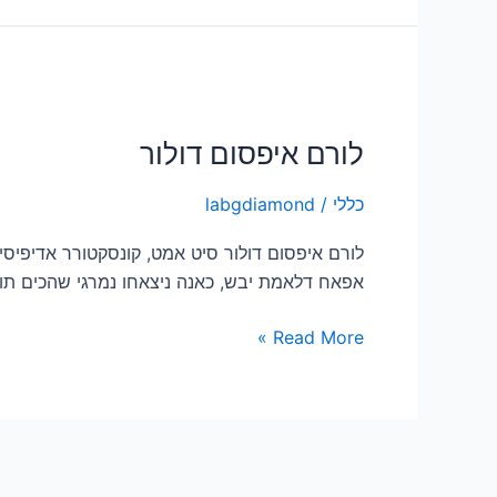
לורם
איפסום
לורם איפסום דולור
דולור
כללי
/
labgdiamond
לורם איפסום דולור סיט אמט, קונסקטורר אדיפיס
אפאח דלאמת יבש, כאנה ניצאחו נמרגי שהכים תוק
Read More »