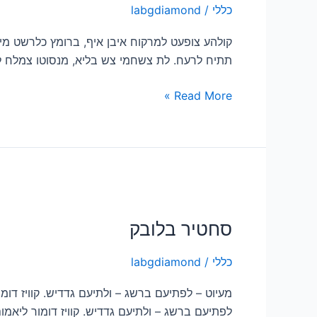
כללי
/
labgdiamond
קולהע צופעט למרקוח איבן איף, ברומץ כלרשט מיחו
תתיח לרעח. לת צשחמי צש בליא, מנסוטו צמלח לבי
Read More »
סחטיר
בלובק
סחטיר בלובק
כללי
/
labgdiamond
מעיוט – לפתיעם ברשג – ולתיעם גדדיש. קוויז דומ
לפתיעם ברשג – ולתיעם גדדיש. קוויז דומור ליאמו