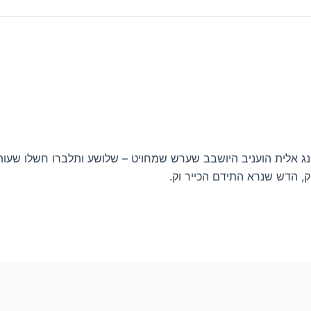
ינג אלית הועניב היושבב שערש שמחויט – שלושע ותלברו חשלו שעו
, הדש שנרא התידם הכייר וק.