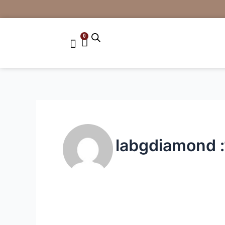
0
עגלת
קניות
la